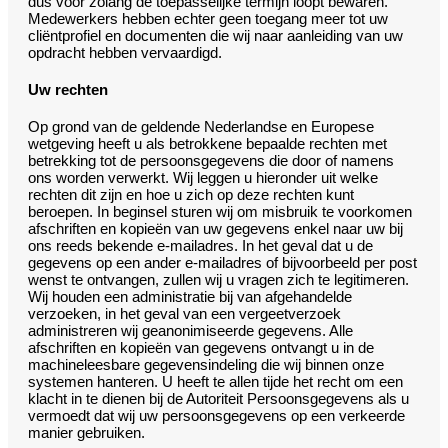
dus voor zolang de toepasselijke termijn loopt bewaren.
Medewerkers hebben echter geen toegang meer tot uw
cliëntprofiel en documenten die wij naar aanleiding van uw
opdracht hebben vervaardigd.
Uw rechten
Op grond van de geldende Nederlandse en Europese
wetgeving heeft u als betrokkene bepaalde rechten met
betrekking tot de persoonsgegevens die door of namens
ons worden verwerkt. Wij leggen u hieronder uit welke
rechten dit zijn en hoe u zich op deze rechten kunt
beroepen. In beginsel sturen wij om misbruik te voorkomen
afschriften en kopieën van uw gegevens enkel naar uw bij
ons reeds bekende e-mailadres. In het geval dat u de
gegevens op een ander e-mailadres of bijvoorbeeld per post
wenst te ontvangen, zullen wij u vragen zich te legitimeren.
Wij houden een administratie bij van afgehandelde
verzoeken, in het geval van een vergeetverzoek
administreren wij geanonimiseerde gegevens. Alle
afschriften en kopieën van gegevens ontvangt u in de
machineleesbare gegevensindeling die wij binnen onze
systemen hanteren. U heeft te allen tijde het recht om een
klacht in te dienen bij de Autoriteit Persoonsgegevens als u
vermoedt dat wij uw persoonsgegevens op een verkeerde
manier gebruiken.